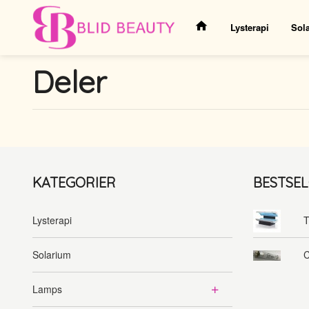
Gå
til
Lysterapi
Sol
innholdet
Deler
KATEGORIER
BESTSE
Lysterapi
T
Solarium
C
Lamps