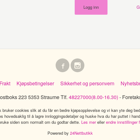
G
Frakt
Kjøpsbetingelser
Sikkerhet og personvern
Nyhetsb
ostboks 223 5353 Straume Tlf.
48227000(8.00-16.30)
- Foretak
k bruker cookies slik at du får en bedre kjøpsopplevelse og vi kan yte deg bed
s hovedsaklig til å lagre innloggingsdetaljer og huske hva du har puttet i han
 bruke siden som normalt om du godtar dette.
Les mer
eller
endre innstillinger 
Powered by
24Nettbutikk