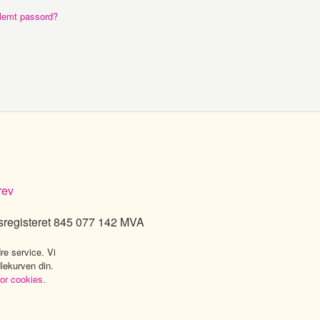
lemt passord?
rev
sregisteret 845 077 142 MVA
re service. Vi
dlekurven din.
for cookies.